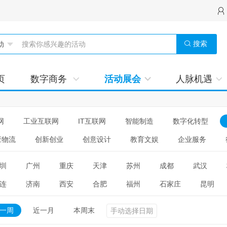
搜索
页
数字商务
活动展会
人脉机遇
网
工业互联网
IT互联网
智能制造
数字化转型
应物流
创新创业
创意设计
教育文娱
企业服务
圳
广州
重庆
天津
苏州
成都
武汉
连
济南
西安
合肥
福州
石家庄
昆明
一周
近一月
本周末