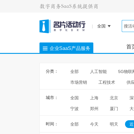
|
全国
首
企业SaaS产品服务
分类：
全部
人工智能
5G物联
市场营销
工程技术
供
城市：
全国
上海
北京
深
宁波
郑州
厦门
大
时间：
全部
今天
明天
近