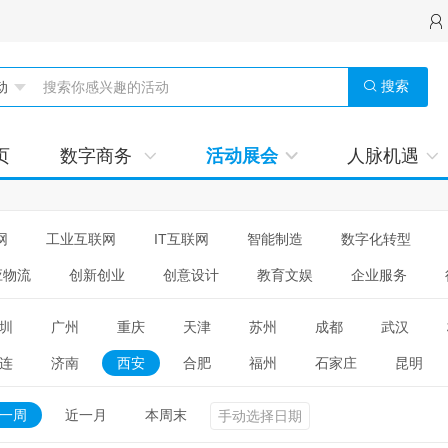
搜索
页
数字商务
活动展会
人脉机遇
网
工业互联网
IT互联网
智能制造
数字化转型
应物流
创新创业
创意设计
教育文娱
企业服务
圳
广州
重庆
天津
苏州
成都
武汉
连
济南
西安
合肥
福州
石家庄
昆明
一周
近一月
本周末