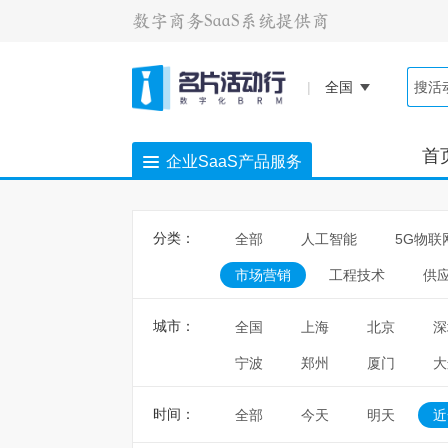
|
全国
首
企业SaaS产品服务
分类：
全部
人工智能
5G物联
市场营销
工程技术
供
城市：
全国
上海
北京
深
宁波
郑州
厦门
大
时间：
全部
今天
明天
近