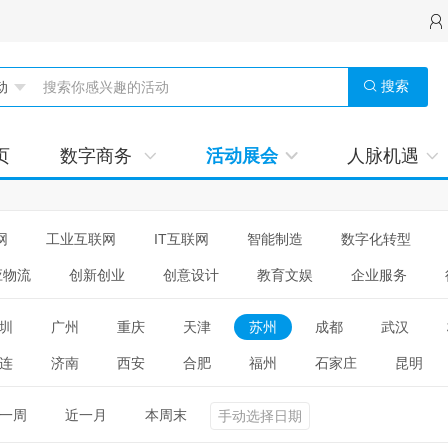
搜索
页
数字商务
活动展会
人脉机遇
网
工业互联网
IT互联网
智能制造
数字化转型
应物流
创新创业
创意设计
教育文娱
企业服务
圳
广州
重庆
天津
苏州
成都
武汉
连
济南
西安
合肥
福州
石家庄
昆明
一周
近一月
本周末