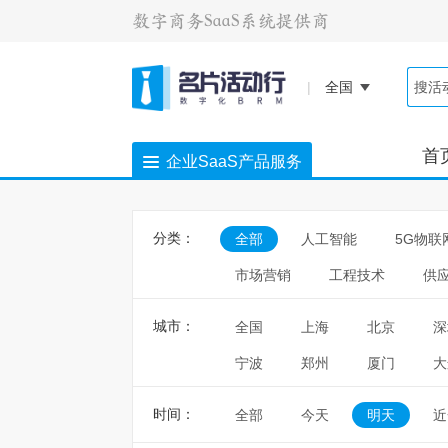
|
全国
首
企业SaaS产品服务
分类：
全部
人工智能
5G物联
市场营销
工程技术
供
城市：
全国
上海
北京
深
宁波
郑州
厦门
大
时间：
全部
今天
明天
近