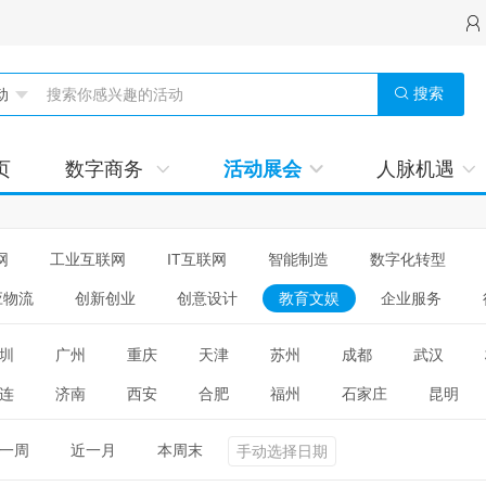
搜索
页
数字商务
活动展会
人脉机遇
网
工业互联网
IT互联网
智能制造
数字化转型
应物流
创新创业
创意设计
教育文娱
企业服务
圳
广州
重庆
天津
苏州
成都
武汉
连
济南
西安
合肥
福州
石家庄
昆明
一周
近一月
本周末