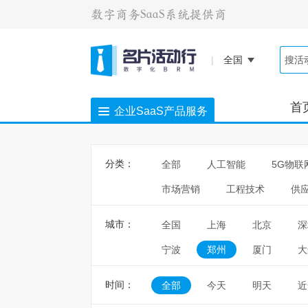
|
全国
首
企业SaaS产品服务
分类：
全部
人工智能
5G物联
市场营销
工程技术
供
城市：
全国
上海
北京
深
宁波
郑州
厦门
大
时间：
全部
今天
明天
近