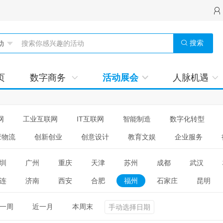
搜索
页
数字商务
活动展会
人脉机遇
网
工业互联网
IT互联网
智能制造
数字化转型
应物流
创新创业
创意设计
教育文娱
企业服务
圳
广州
重庆
天津
苏州
成都
武汉
连
济南
西安
合肥
福州
石家庄
昆明
一周
近一月
本周末