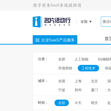
|
全国
首
企业SaaS产品服务
分类：
全部
人工智能
5G物联
市场营销
工程技术
供
城市：
全国
上海
北京
深
宁波
郑州
厦门
大
时间：
全部
今天
明天
近