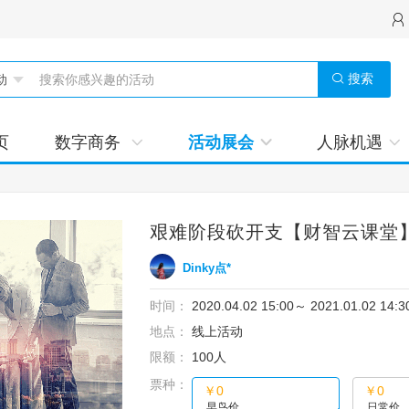
搜索
页
数字商务
活动展会
人脉机遇
艰难阶段砍开支【财智云课堂
Dinky点*
时间：
2020.04.02 15:00
～
2021.01.02 14:3
地点：
线上活动
限额：
100人
票种：
￥0
￥0
早鸟价
日常价