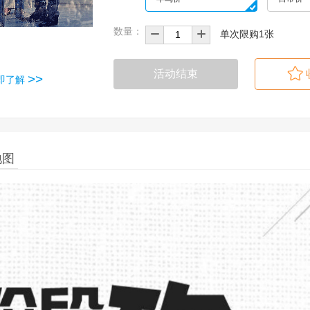
数量：
单次限购1张
活动结束
>>
即了解
地图