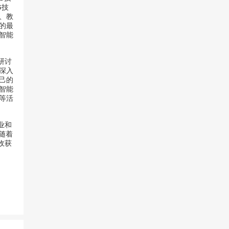
G技
、教
的最
智能
研讨
深入
己的
智能
等活
业和
随着
收获