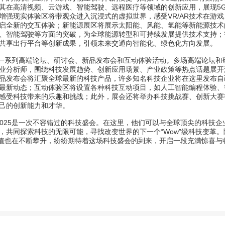
其在高清视频、云游戏、智能驾驶、远程医疗等领域的创新应用，展现5
增强现实体验区将带观众进入沉浸式的虚拟世界，感受VR/AR技术在游戏
启全新的交互体验；新能源展区将展示太阳能、风能、氢能等新能源技术
、智能驾驶等方面的突破，为全球能源转型和可持续发展提供技术支持；
共享出行平台等创新成果，引领未来交通向智能化、绿色化方向发展。
还将举办一系列高端论坛、研讨会、新品发布会和互动体验活动。多场高端论坛和
业分析师，围绕科技发展趋势、创新应用场景、产业政策等热点话题展开
品发布会将汇聚全球最新的科技产品，许多知名科技企业将在这里发布自
最新动态；互动体验区将设置各种科技互动项目，如人工智能编程体验、
感受科技带来的乐趣和挑战；此外，展会还将举办科技挑战赛、创新大赛
己的创新能力和才华。
a 2025是一次不容错过的科技盛会。在这里，他们可以与全球顶尖的科技企
，共同探索科技的无限可能，寻找改变世界的下一个“Wow”级科技变革。
5的期待值也在不断攀升，纷纷期待着这场科技盛会的到来，开启一段充满惊喜与