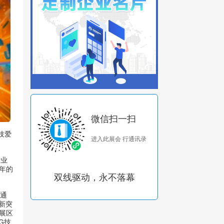
微信扫一扫
技爱
进入此展会 行通讯录
行业
年的
双线驱动，永不落幕
交通
新突
展区
G技