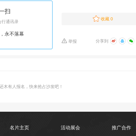
一扫
收藏
0
会行通讯录
，永不落幕
分享到
举报
还木有人报名，快来抢占沙发吧！
名片主页
活动展会
推广合作