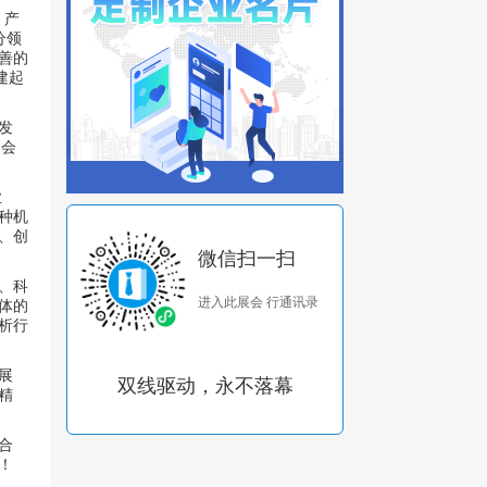
，产
分领
善的
建起
发
圳会
业
种机
、创
微信扫一扫
、科
进入此展会 行通讯录
体的
析行
展
双线驱动，永不落幕
精
合
！