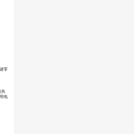
键零
与执
用电