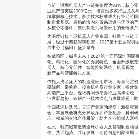
当前，深圳机器人产业链完整度达93%，核心零
业总产值突破2000亿元，培育出多家行业龙头
域掌握核心技术，多项技术标准成为行业乃至国
制造业基底、通畅的海内外贸易渠道与优厚的产
从核心零部件、整机制造到场景应用的全链条产
为深度链接全球机器人产业资源，打通产业链上
展，经过十四载深耕积淀，2027第十五届深圳国
展中心（福田）盛大举办。
智赋湾区，械启未来！2027第十五届深圳国
化、精细化、国际化的办展特色，全面升级展览
器人、核心零部件、智能控制系统、机器视觉、
新产品与智能解决方案。
依托大湾区庞大的制造业应用市场、海量商贸资
研院所、采购商、投资机构及行业专家，搭建集
高端产业平台。现场将同步举办行业高峰论坛、
业发展趋势，破解产业技术痛点与发展难题，助
十四载深耕迭代，见证产业蓬勃蜕变；新征程聚
会，本届展会将充分释放深圳产业配套、科创研
准、权威的交流合作桥梁，助力企业抢抓人形机
在此，我们诚挚邀请全球机器人及智能制造领域
作、共话趋势、共谋发展！期待与您相聚深圳，