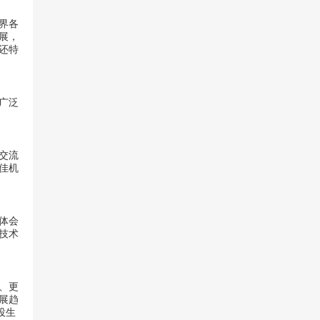
界各
展，
还特
广泛
交流
佳机
体会
技术
、更
展趋
投生