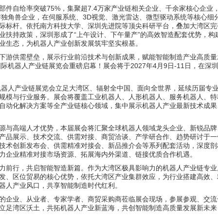
部件自给率突破75%，集聚超7.4万家产业链相关企业、千余家核心企业
与独角兽企业，在伺服系统、3D视觉、激光雷达、微型驱动系统等核心细
际标杆。依托南方科技大学、深圳先进院等顶尖科研平台，叠加大湾区完
业扶持政策，深圳形成了“上午设计、下午量产”的高效智造配套优势，构
业生态，为机器人产业创新发展筑牢坚实根基。
下游供需壁垒，展示行业前沿技术与创新成果，赋能智能制造产业高质量
际机器人产业链展览会重磅启幕！展会将于2027年4月9日-11日，在深
际机器人产业链展览会立足大湾区、辐射全中国、面向全世界，延续历届专
规模与行业服务。展会将覆盖工业机器人、人形机器人、服务机器人、特
自动化解决方案等全产业链核心领域，集中展示机器人产业最新技术成果
源与高端人才优势，本届展会将汇聚全球机器人领域龙头企业、新锐品牌
产品展示、技术交流、供需对接、商贸洽谈、产学研合作、趋势研讨于一
技术创新发布会、供需精准对接会、新品推介会等系列配套活动，深度剖
力企业精准对接市场资源、拓展海内外渠道、链接优质合作机遇。
力前行，共启智能智造新篇。作为大湾区极具影响力的机器人产业链专业
发、区位贸易的核心优势，依托大湾区产业集群效应，为行业搭建高效、
器人产业风口，共享智能制造时代红利。
的企业、从业者、专家学者、商贸采购商莅临展会现场，参展参观、交流
立足湾区沃土，共拓机器人产业新蓝海，共创智能制造高质量发展新未来