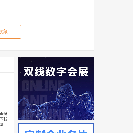
收藏
全球
区核
研