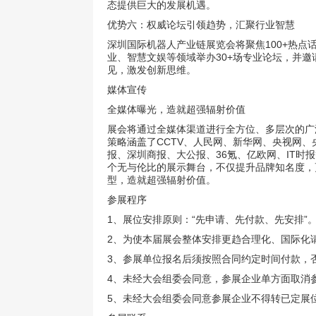
态提供巨大的发展机遇。
优势六：权威论坛引领趋势，汇聚行业智慧
深圳国际机器人产业链展览会将聚焦100+热
业、智慧文娱等领域举办30+场专业论坛，并邀
见，激发创新思维。
媒体宣传
全媒体曝光，造就超强辐射价值
展会将通过全媒体渠道进行全方位、多层次的广
策略涵盖了CCTV、人民网、新华网、央视网
报、深圳商报、大公报、36氪、亿欧网、IT
个无与伦比的展示舞台，不仅提升品牌知名度，
型，造就超强辐射价值。
参展程序
1、展位安排原则：“先申请、先付款、先安排”
2、为使本届展会整体安排更趋合理化、国际化
3、参展单位报名后须按照合同约定时间付款，
4、未经大会组委会同意，参展企业单方面取消
5、未经大会组委会同意参展企业不得转已定展