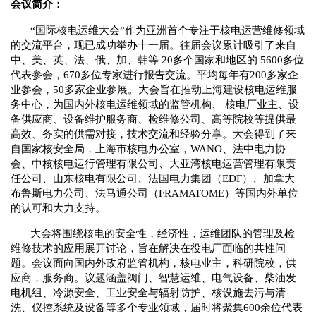
会议简介：
“国际核电运维大会”作为亚洲首个专注于核电运营维修领域
的交流平台，现已成功举办十一届。往届会议累计吸引了来自
中、美、英、法、俄、加、韩等 20多个国家和地区的 5600多位
代表参会，670多位专家进行报告交流。平均每年有200多家企
业参会，50多家企业参展。大会旨在推动上海建设核电运维服
务中心，为国内外核电运维领域的监管机构、 核电厂业主、设
备供应商、设备维护服务商、检维修公司、高等院校等提供最
高效、务实的供需对接，技术交流和经验分享。大会得到了来
自国家核安全局，上海市核电办公室，WANO、法中电力协
会、中核核电运行管理有限公司、大亚湾核电运营管理有限责
任公司、山东核电有限公司、法国电力集团（EDF）、加拿大
布鲁斯电力公司、法马通公司（FRAMATOME）等国内外单位
的认可和大力支持。
大会将围绕核电的安全性，经济性，运维团队的管理及检
维修技术的应用展开讨论，旨在解决在役电厂面临的共性问
题。会议面向国内外政府监管机构，核电业主，科研院校，供
应商，服务商。议题涵盖阀门、智慧运维、电气设备、柴油发
电机组、冷源安全、工业安全与辐射防护、核设施去污与清
洗、仪控系统及设备等多个专业领域，届时将聚集600余位代表