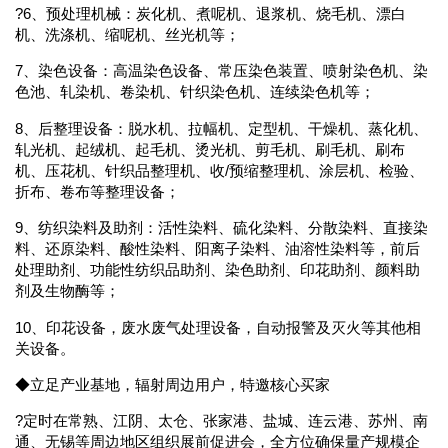
?6、预处理机械：炭化机、煮呢机、退浆机、烧毛机、漂白
机、洗涤机、缩呢机、丝光机等；
7、染色设备：高温染色设备、常压染色装置、喷射染色机、染
色池、轧染机、卷染机、针织染色机、连续染色机等；
8、后整理设备：脱水机、拉幅机、定型机、干燥机、蒸化机、
轧光机、起绒机、起毛机、烫光机、剪毛机、刷毛机、刷布
机、压花机、针织品整理机、收/预缩整理机、涂层机、检验、
折布、卷布等整理设备；
9、纺织染料及助剂：活性染料、硫化染料、分散染料、直接染
料、还原染料、酸性染料、阳离子染料、油溶性染料等，前后
处理助剂、功能性纺织品助剂、染色助剂、印花助剂、颜料助
剂及生物酶等；
10、印花设备，废水废气处理设备，自动报警及灭火等其他相
关设备。
◆立足产业基地，辐射周边用户，特邀核心买家
?定时在常熟、江阴、太仓、张家港、盐城、连云港、苏州、南
通、无锡等周边地区组织展前促进会，全方位确保量产规模企