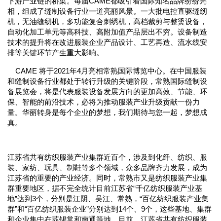
下游产业链的桥梁。每届CAME都吸引着国际知名品牌纷纷亮
相，组成了缝制设备行业一道亮丽风景。一大批电控直驱缝纫
机，无油缝纫机，多功能复合刺绣机，高档裁剪与整烫设备，
自动化加工单元等高科技、高附加值产品层出不穷。设备制造
技术的提升将在改进服装企业产品设计、工艺再造、流水线安
排等关键环节产生重大影响。
CAME 将于2021年4月亮相常熟国际博览中心。在中国服装
和缝制设备行业都处于转行升级的关键阶段，常熟国际缝制设
备展览会，将是代表服装设备发展方向的更加高效、节能、环
保、智能的前沿技术，必将为推动服装产业升级贡献一份力
量。华丽转身是每个企业的梦想，我们期待与您一起，梦想成
真。
江苏省共有纺织服装产业集群近百个，涉及到化纤、纺织、服
装、家纺、玩具、制鞋等多个领域，众多品牌齐力发展，成为
江苏省的重要的产业经济。同时，常熟市又是纺织服装产业集
群重要地区，据不完全统计目前江苏省“千亿纺织服装产业基
地”达到3个，分别是江阴、吴江、常熟，“百亿纺织服装产业集
群”和“百亿纺织服装企业”分别达到14个、9个，这些基地、集群
和企业集中在苏锡常和南通等地。目前，江苏省共有纺织服装